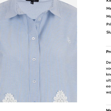
Kl
Me
Mo
Pr
Sl
Pr
De
vo
kn
ui
ee
wa
Me