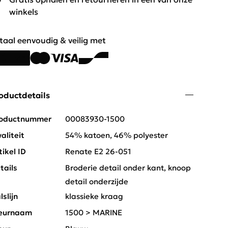
winkels
taal eenvoudig & veilig met
oductdetails
oductnummer
00083930-1500
aliteit
54% katoen, 46% polyester
tikel ID
Renate E2 26-051
tails
Broderie detail onder kant, knoop
detail onderzijde
lslijn
klassieke kraag
eurnaam
1500 > MARINE