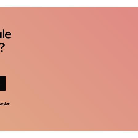
ale
?
n
arden