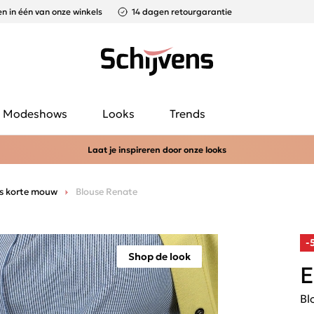
n in één van onze winkels
14 dagen retourgarantie
Modeshows
Looks
Trends
Laat je inspireren door onze looks
s korte mouw
Blouse Renate
-
Shop de look
E
Bl