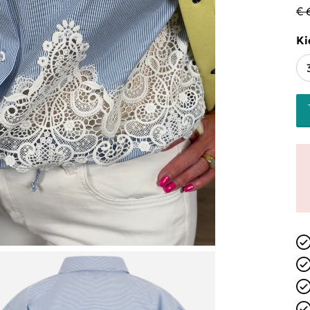
€ 
Ki