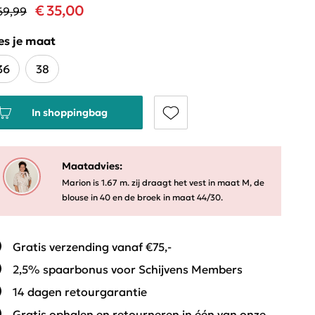
€ 35,00
69,99
es je maat
36
38
In shoppingbag
Maatadvies:
Marion is 1.67 m. zij draagt het vest in maat M, de
blouse in 40 en de broek in maat 44/30.
Gratis verzending vanaf €75,-
2,5% spaarbonus voor Schijvens Members
14 dagen retourgarantie
Gratis ophalen en retourneren in één van onze