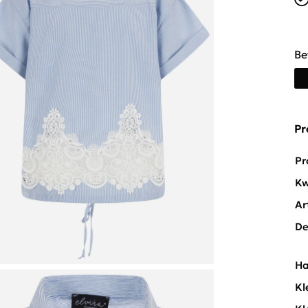
Be
Pr
Pr
Kw
Ar
De
Ha
Kl