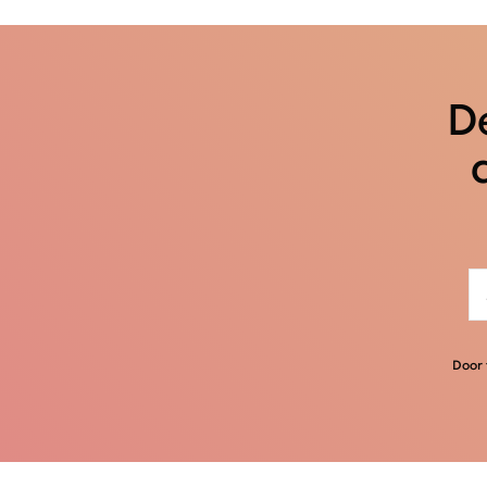
De
Door 