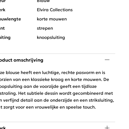
eur
Blauw
rk
Elvira Collections
uwlengte
korte mouwen
int
strepen
uiting
knoopsluiting
oduct omschrijving
ze blouse heeft een luchtige, rechte pasvorm en is
orzien van een klassieke kraag en korte mouwen. De
oopsluiting aan de voorzijde geeft een tijdloze
tstraling. Het subtiele dessin wordt gecombineerd met
n verfijnd detail aan de onderzijde en een striksluiting,
t zorgt voor een vrouwelijke en speelse touch.
rk