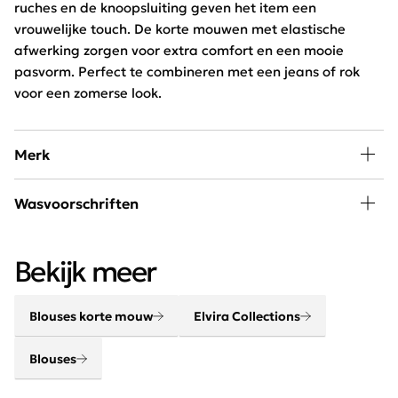
ruches en de knoopsluiting geven het item een
vrouwelijke touch. De korte mouwen met elastische
afwerking zorgen voor extra comfort en een mooie
pasvorm. Perfect te combineren met een jeans of rok
voor een zomerse look.
Merk
Shop Elvira Collections bij Schijvens mode, een
Wasvoorschriften
Nederlands mode merk waarbij creativiteit en kwaliteit
elkaar versterken. Door een perfecte mix van
30 graden wassen, niet in de droger
comfortabele stoffen en een optimale pasvorm laat het
Bekijk meer
merk een blijvende indruk achter bij onze klanten.
Blouses korte mouw
Elvira Collections
Blouses