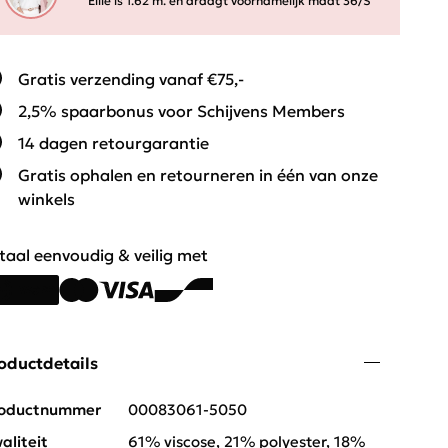
Ellie is 1.62 m. en draagt voornamelijk maat 36/S
Gratis verzending vanaf €75,-
2,5% spaarbonus voor Schijvens Members
14 dagen retourgarantie
Gratis ophalen en retourneren in één van onze
winkels
taal eenvoudig & veilig met
oductdetails
oductnummer
00083061-5050
aliteit
61% viscose, 21% polyester, 18%