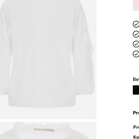
Be
Pr
Pr
Kw