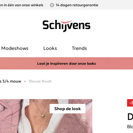
n in één van onze winkels
14 dagen retourgarantie
Modeshows
Looks
Trends
Laat je inspireren door onze looks
es 3/4 mouw
Blouse Noah
-
Shop de look
D
Bl