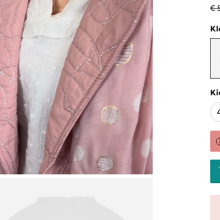
€ 
Kl
Ki