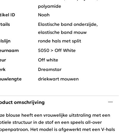
polyamide
tikel ID
Noah
tails
Elastische band onderzijde,
elastische band mouw
lslijn
ronde hals met split
eurnaam
5050 > Off White
eur
Off white
rk
Dreamstar
uwlengte
driekwart mouwen
oduct omschrijving
ze blouse heeft een vrouwelijke uitstraling met een
btiele structuur in de stof en een speels all-over
ippenpatroon. Het model is afgewerkt met een V-hals