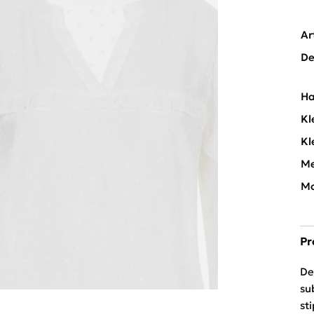
Ar
De
Ha
Kl
Kl
Me
Mo
Pr
De
su
st