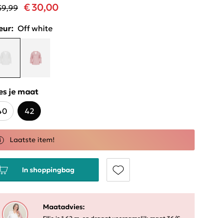
€ 30,00
59,99
eur:
Off white
es je maat
40
42
Laatste item!
In shoppingbag
Maatadvies: