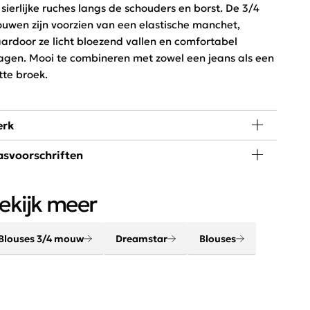
 sierlijke ruches langs de schouders en borst. De 3/4
uwen zijn voorzien van een elastische manchet,
ardoor ze licht bloezend vallen en comfortabel
agen. Mooi te combineren met zowel een jeans als een
tte broek.
rk
svoorschriften
 kleding van het merk Dreamstar is vrouwelijk met een
sual touch en heeft een comfortabele pasvorm. Het
 graden wassen, niet in de droger
derlandse kledingmerk is perfect voor de
ekijk meer
debewuste en actieve vrouw die midden in het leven
aan.
Blouses 3/4 mouw
Dreamstar
Blouses