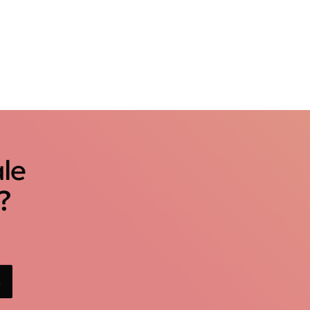
ale
?
n