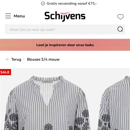
Gratis verzending vanaf €75,-
Menu
Laat je inspireren door onze looks
Terug
Blouses 3/4 mouw
SALE