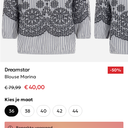
Dreamstar
-50%
Blouse Marina
€ 40,00
€ 79,99
Kies je maat
36
38
40
42
44
Beperkte voorraad