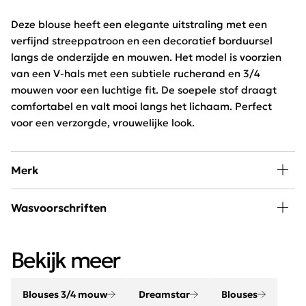
Deze blouse heeft een elegante uitstraling met een
verfijnd streeppatroon en een decoratief borduursel
langs de onderzijde en mouwen. Het model is voorzien
van een V-hals met een subtiele rucherand en 3/4
mouwen voor een luchtige fit. De soepele stof draagt
comfortabel en valt mooi langs het lichaam. Perfect
voor een verzorgde, vrouwelijke look.
Merk
De kleding van het merk Dreamstar is vrouwelijk met
Wasvoorschriften
een casual touch en heeft een comfortabele pasvorm.
Het Nederlandse kledingmerk is perfect voor de
30 graden wassen, niet in de droger
modebewuste en actieve vrouw die midden in het leven
Bekijk meer
staan.
Blouses 3/4 mouw
Dreamstar
Blouses