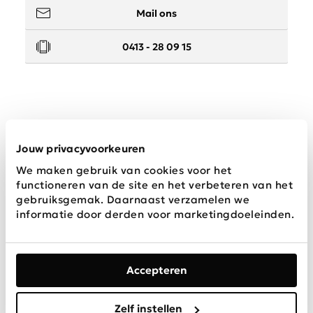
Mail ons
0413 - 28 09 15
Service
Jouw privacyvoorkeuren
We maken gebruik van cookies voor het
Wij zijn Schijvens mode
functioneren van de site en het verbeteren van het
gebruiksgemak. Daarnaast verzamelen we
informatie door derden voor marketingdoeleinden.
Accepteren
Algemene
Privacy &
Disclaimer
voorwaarden
Cookies
Zelf instellen