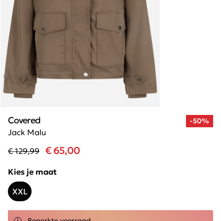
Covered
-50%
Jack Malu
€ 65,00
€ 129,99
Kies je maat
XXL
Beperkte voorraad