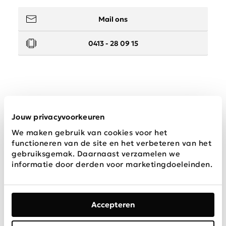
Mail ons
0413 - 28 09 15
Service
Jouw privacyvoorkeuren
We maken gebruik van cookies voor het
Wij zijn Schijvens mode
functioneren van de site en het verbeteren van het
gebruiksgemak. Daarnaast verzamelen we
informatie door derden voor marketingdoeleinden.
Accepteren
Algemene
Privacy &
Disclaimer