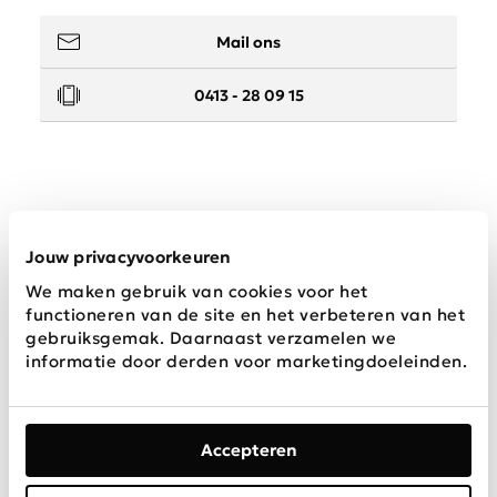
Mail ons
0413 - 28 09 15
Service
Jouw privacyvoorkeuren
We maken gebruik van cookies voor het
Wij zijn Schijvens mode
functioneren van de site en het verbeteren van het
gebruiksgemak. Daarnaast verzamelen we
informatie door derden voor marketingdoeleinden.
Accepteren
Algemene
Privacy &
Disclaimer