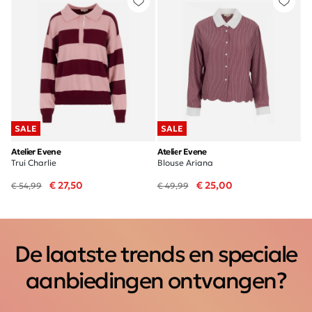
SALE
SALE
Atelier Evene
Atelier Evene
Trui Charlie
Blouse Ariana
€ 27,50
€ 25,00
€ 54,99
€ 49,99
De laatste trends en speciale
aanbiedingen ontvangen?