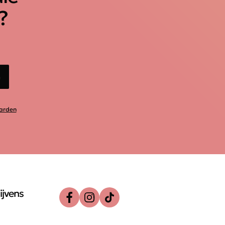
?
n
arden
ijvens