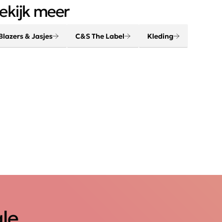
sual en vooral comfy items.
ekijk meer
Blazers & Jasjes
C&S The Label
Kleding
ale