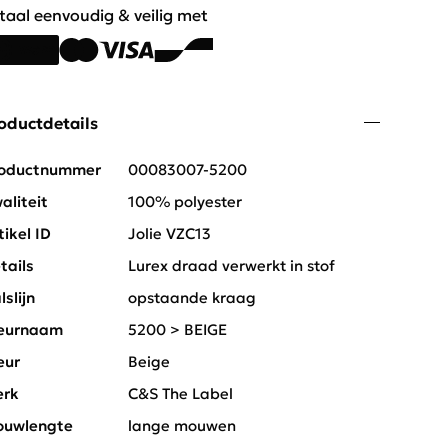
taal eenvoudig & veilig met
oductdetails
oductnummer
00083007-5200
aliteit
100% polyester
tikel ID
Jolie VZC13
tails
Lurex draad verwerkt in stof
lslijn
opstaande kraag
eurnaam
5200 > BEIGE
eur
Beige
rk
C&S The Label
uwlengte
lange mouwen