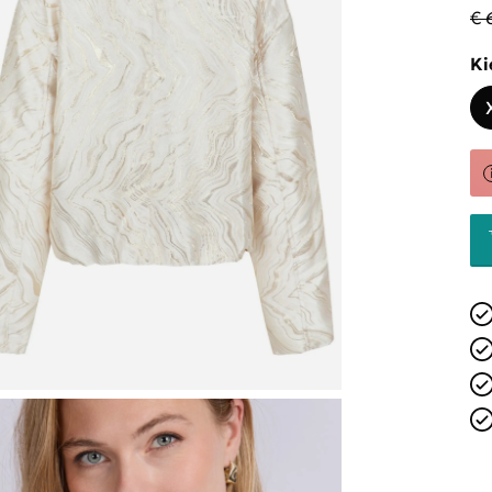
€ 
Ki