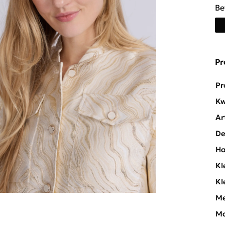
Be
Pr
Pr
Kw
Ar
De
Ha
Kl
Kl
Me
Mo