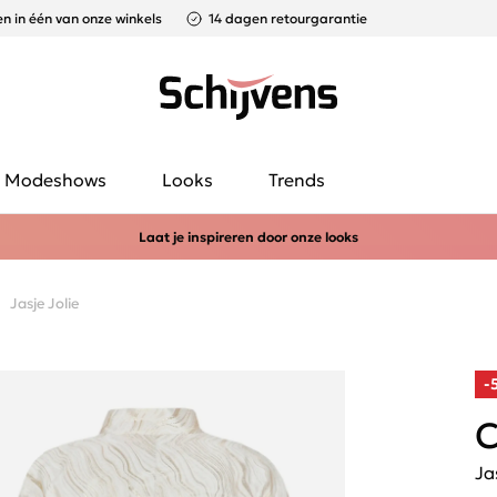
n in één van onze winkels
14 dagen retourgarantie
Modeshows
Looks
Trends
Laat je inspireren door onze looks
Jasje Jolie
-
C
Ja