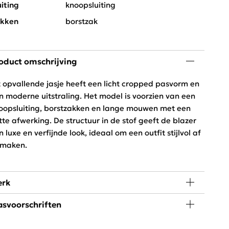
uiting
knoopsluiting
kken
borstzak
oduct omschrijving
t opvallende jasje heeft een licht cropped pasvorm en
n moderne uitstraling. Het model is voorzien van een
oopsluiting, borstzakken en lange mouwen met een
tte afwerking. De structuur in de stof geeft de blazer
n luxe en verfijnde look, ideaal om een outfit stijlvol af
 maken.
rk
svoorschriften
amp;S The Label is een Nederlands dames fashion
rk. De collectie bestaat uit een combinatie van trendy,
 graden wassen, niet in de droger