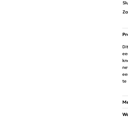
Sl
Za
Pr
Di
ee
kn
ne
ee
te
Me
Wa
C&
me
30