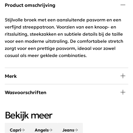
Product omschrijving
Stijlvolle broek met een aansluitende pasvorm en een
verfijnd streeppatroon. Voorzien van een knoop- en
ritssluiting, steekzakken en subtiele details bij de taille
voor een moderne uitstraling. De comfortabele stretch
zorgt voor een prettige pasvorm, ideaal voor zowel
casual als meer geklede combinaties.
Merk
Bij Schijvens mode vind je een uitgebreide collectie van
Wasvoorschriften
Angels Jeans. De broeken hebben een ideale pasvorm
en zijn van perfecte kwaliteit. Dankzij het Power-stretch
30 graden wassen, niet in de droger
materiaal, de Curvy- en de Comfort jeans zijn broeken
Bekijk meer
van Angels Jeans heerlijk te dragen.
Capri
Angels
Jeans