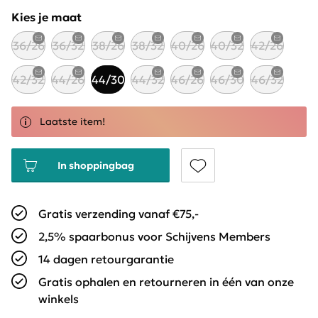
Kies je maat
36/26
36/32
38/26
38/32
40/26
40/32
42/26
42/32
44/26
44/30
44/32
46/26
46/30
46/32
Laatste item!
In shoppingbag
Gratis verzending vanaf €75,-
2,5% spaarbonus voor Schijvens Members
14 dagen retourgarantie
Gratis ophalen en retourneren in één van onze
winkels