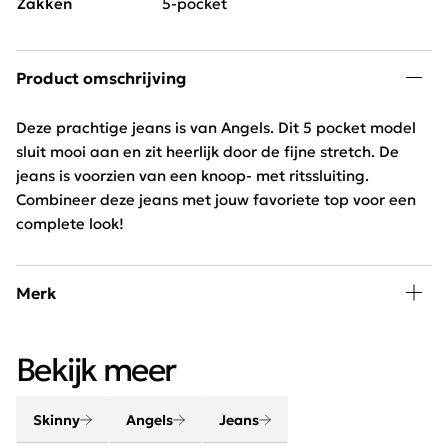
Zakken
5-pocket
Product omschrijving
Deze prachtige jeans is van Angels. Dit 5 pocket model
sluit mooi aan en zit heerlijk door de fijne stretch. De
jeans is voorzien van een knoop- met ritssluiting.
Combineer deze jeans met jouw favoriete top voor een
complete look!
Merk
Bij Schijvens mode vind je een uitgebreide collectie van
Bekijk meer
Angels Jeans. De broeken hebben een ideale pasvorm
en zijn van perfecte kwaliteit. Dankzij het Power-stretch
materiaal, de Curvy- en de Comfort jeans zijn broeken
Skinny
Angels
Jeans
van Angels Jeans heerlijk te dragen.