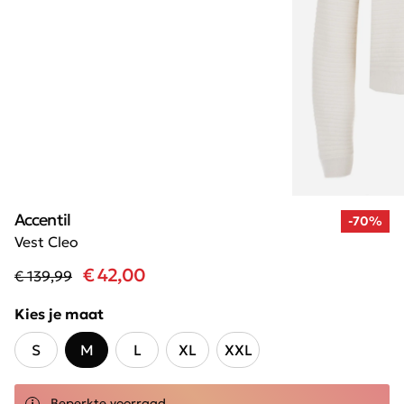
Accentil
-70%
Vest Cleo
€ 42,00
€ 139,99
Kies je maat
S
M
L
XL
XXL
Beperkte voorraad