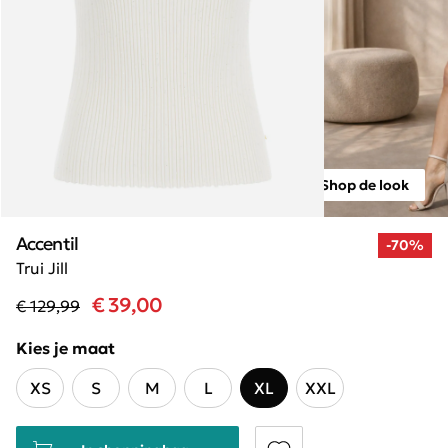
Shop de look
Accentil
-70%
Trui Jill
€ 39,00
€ 129,99
Kies je maat
XS
S
M
L
XL
XXL