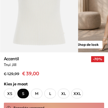
Shop de look
Accentil
-70%
Trui Jill
€ 39,00
€ 129,99
Kies je maat
XS
S
M
L
XL
XXL
Beperkte voorraad