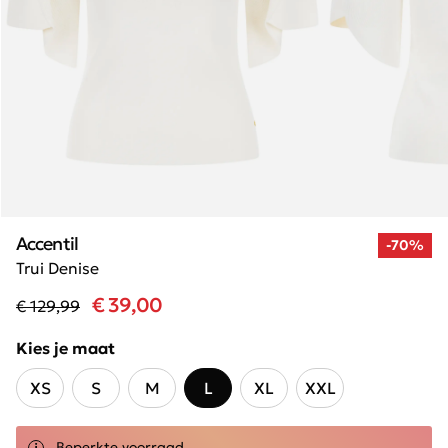
Accentil
-70%
Trui Denise
€ 39,00
€ 129,99
Kies je maat
XS
S
M
L
XL
XXL
Beperkte voorraad