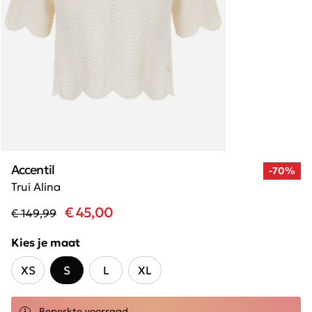
Accentil
-70%
Trui Alina
€ 45,00
€ 149,99
Kies je maat
XS
S
L
XL
Beperkte voorraad