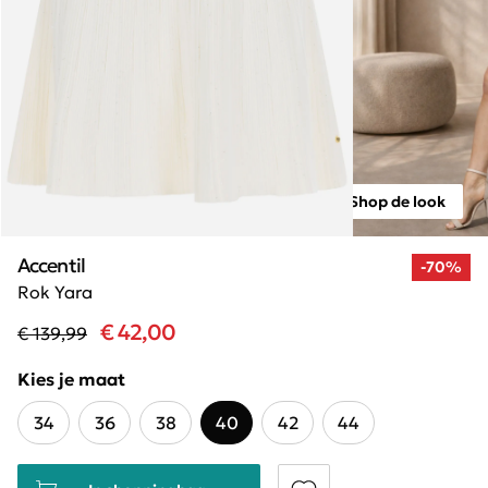
Shop de look
Accentil
-70%
Rok Yara
€ 42,00
€ 139,99
Kies je maat
34
36
38
40
42
44