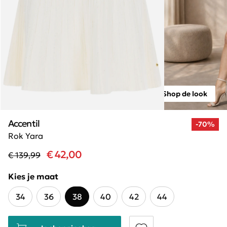
Shop de look
Accentil
-70%
Rok Yara
€ 42,00
€ 139,99
Kies je maat
34
36
38
40
42
44