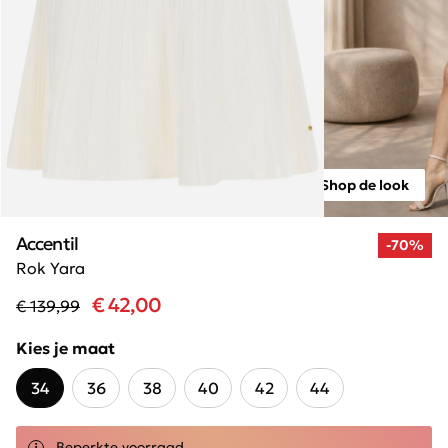
Shop de look
Accentil
-70%
Rok Yara
€ 42,00
€ 139,99
Kies je maat
34
36
38
40
42
44
Beperkte voorraad