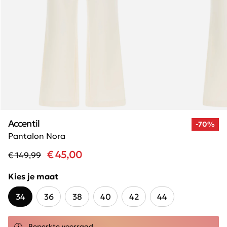
Accentil
-70%
Pantalon Nora
€ 45,00
€ 149,99
Kies je maat
34
36
38
40
42
44
Beperkte voorraad