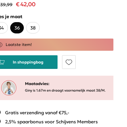
€ 42,00
139,99
es je maat
34
36
38
Laatste item!
In shoppingbag
Maatadvies:
Giny is 1.67m en draagt voornamelijk maat 38/M.
Gratis verzending vanaf €75,-
2,5% spaarbonus voor Schijvens Members