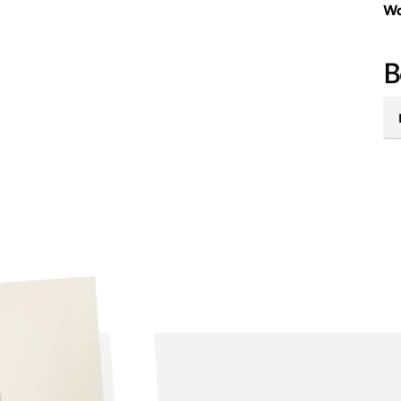
Wa
30
B