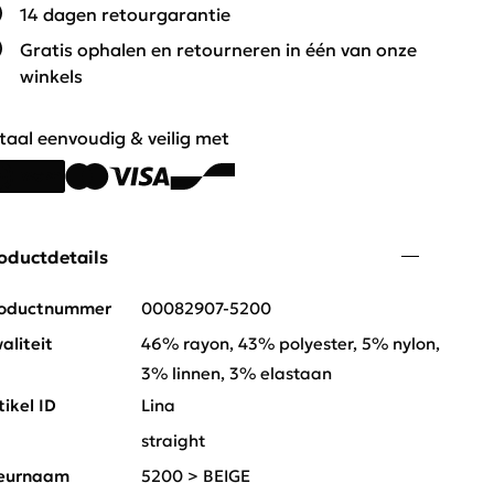
14 dagen retourgarantie
Gratis ophalen en retourneren in één van onze
winkels
taal eenvoudig & veilig met
oductdetails
oductnummer
00082907-5200
aliteit
46% rayon, 43% polyester, 5% nylon,
3% linnen, 3% elastaan
tikel ID
Lina
t
straight
eurnaam
5200 > BEIGE