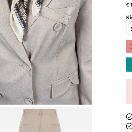
€ 
Ki