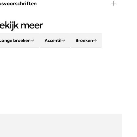
svoorschriften
 graden wassen, niet in de droger
ekijk meer
Lange broeken
Accentil
Broeken