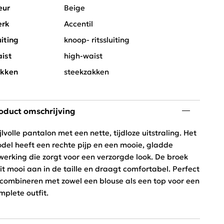
eur
Beige
rk
Accentil
uiting
knoop- ritssluiting
ist
high-waist
kken
steekzakken
oduct omschrijving
ijlvolle pantalon met een nette, tijdloze uitstraling. Het
del heeft een rechte pijp en een mooie, gladde
werking die zorgt voor een verzorgde look. De broek
uit mooi aan in de taille en draagt comfortabel. Perfect
 combineren met zowel een blouse als een top voor een
mplete outfit.