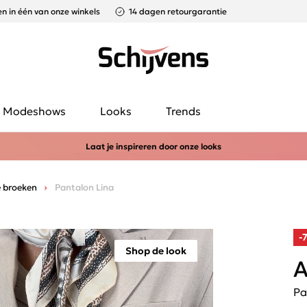
n in één van onze winkels
14 dagen retourgarantie
Modeshows
Looks
Trends
Laat je inspireren door onze looks
 broeken
Pantalon Lina
-
Shop de look
A
Pa