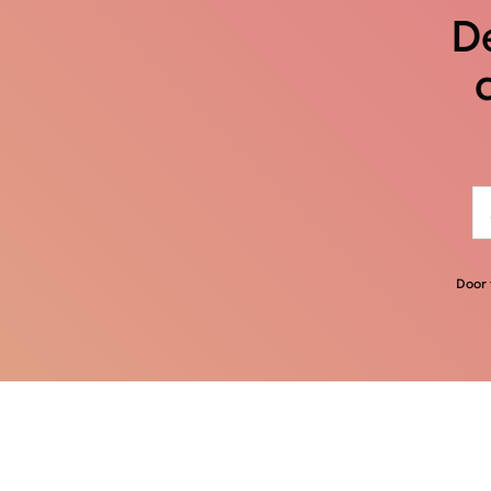
De
Door 