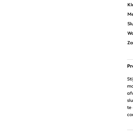
Kl
Me
Sl
Wa
Za
Pr
St
mo
af
sl
te
co