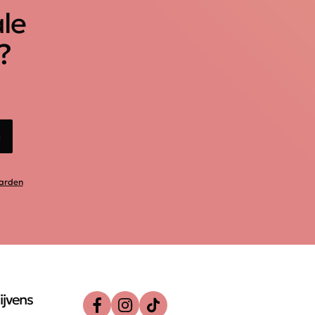
ale
?
n
arden
ijvens