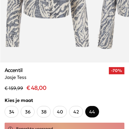
Accentil
-70%
Jasje Tess
€ 48,00
€ 159,99
Kies je maat
34
36
38
40
42
44
Beperkte voorraad