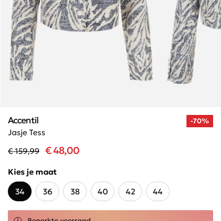
Accentil
-70%
Jasje Tess
€ 48,00
€ 159,99
Kies je maat
34
36
38
40
42
44
Beperkte voorraad