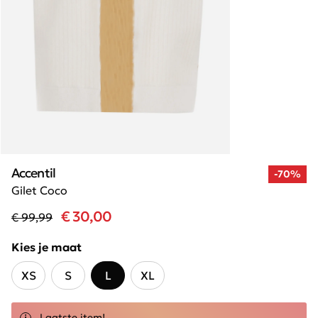
Accentil
-70%
Gilet Coco
€ 30,00
€ 99,99
Kies je maat
XS
S
L
XL
Laatste item!