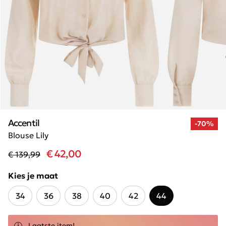
Accentil
-70%
Blouse Lily
€ 42,00
€ 139,99
Kies je maat
34
36
38
40
42
44
Laatste item!