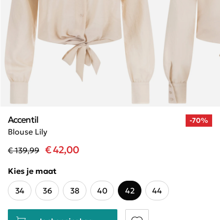
Accentil
-70%
Blouse Lily
€ 42,00
€ 139,99
Kies je maat
34
36
38
40
42
44