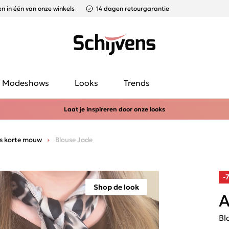
n in één van onze winkels
14 dagen retourgarantie
Modeshows
Looks
Trends
Laat je inspireren door onze looks
s korte mouw
Blouse Jade
-
Shop de look
A
Bl