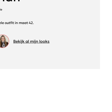
de
le outfit in maat 42.
Bekijk al mijn looks