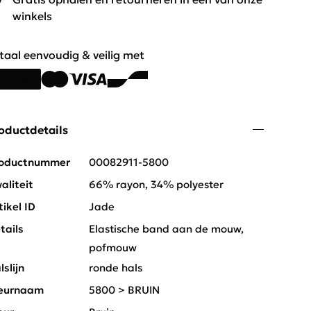
winkels
taal eenvoudig & veilig met
oductdetails
oductnummer
00082911-5800
aliteit
66% rayon, 34% polyester
tikel ID
Jade
tails
Elastische band aan de mouw,
pofmouw
lslijn
ronde hals
eurnaam
5800 > BRUIN