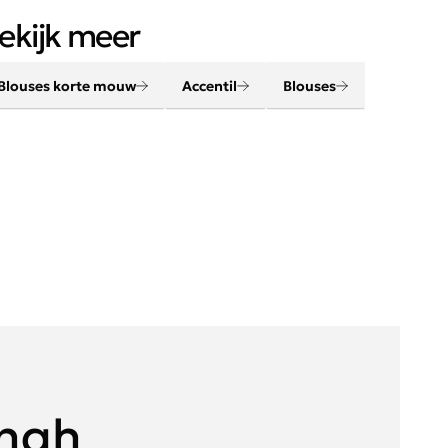
ndwas, niet bleken
ekijk meer
Blouses korte mouw
Accentil
Blouses
onah