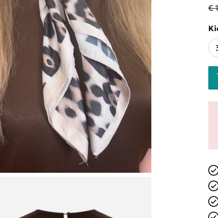
€ 
Ki