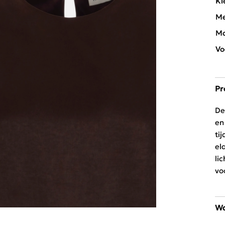
Kl
Me
Mo
Vo
Pr
De
en
ti
el
li
vo
Wa