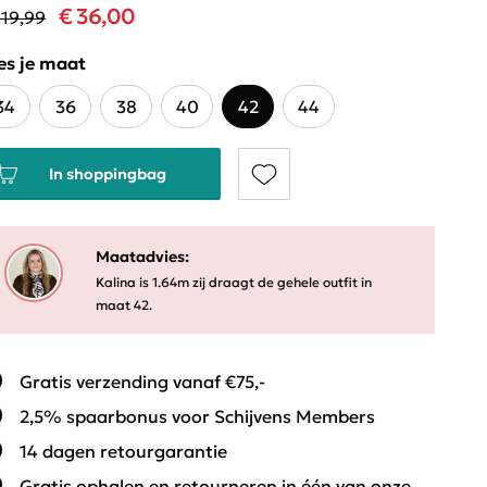
€ 36,00
119,99
es je maat
34
36
38
40
42
44
In shoppingbag
Maatadvies:
Kalina is 1.64m zij draagt de gehele outfit in
maat 42.
Gratis verzending vanaf €75,-
2,5% spaarbonus voor Schijvens Members
14 dagen retourgarantie
Gratis ophalen en retourneren in één van onze