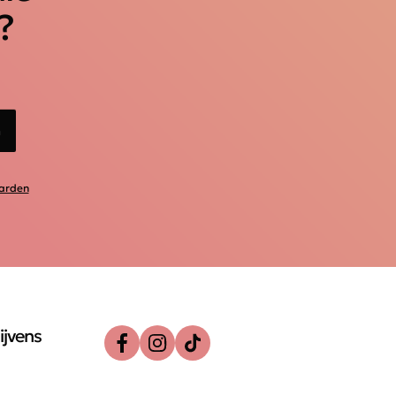
?
n
arden
ijvens