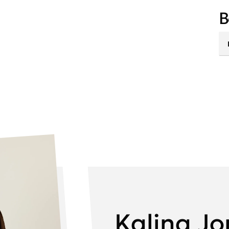
Ha
B
Kalina J