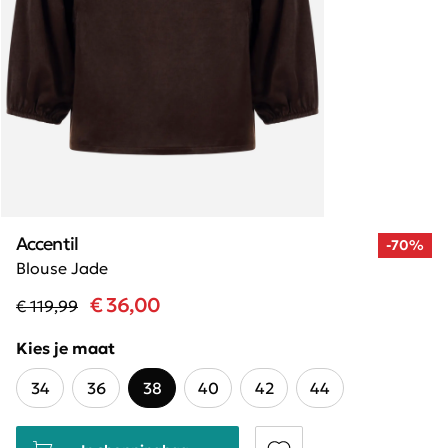
Accentil
-70%
Blouse Jade
€ 36,00
€ 119,99
Kies je maat
34
36
38
40
42
44