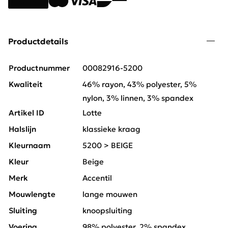
Productdetails
Productnummer
00082916-5200
Kwaliteit
46% rayon, 43% polyester, 5%
nylon, 3% linnen, 3% spandex
Artikel ID
Lotte
Halslijn
klassieke kraag
Kleurnaam
5200 > BEIGE
Kleur
Beige
Merk
Accentil
Mouwlengte
lange mouwen
Sluiting
knoopsluiting
Voering
98% polyester, 2% spandex