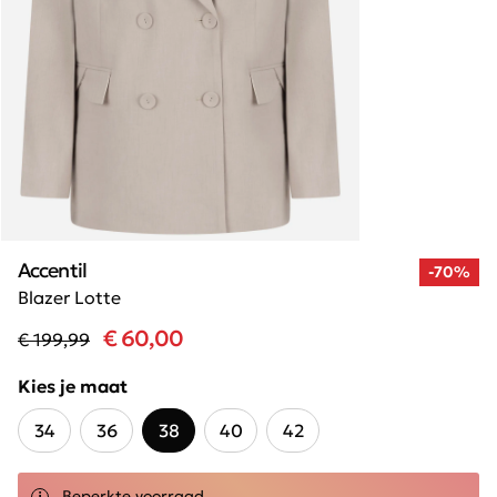
Accentil
-70%
Blazer Lotte
€ 60,00
€ 199,99
Kies je maat
34
36
38
40
42
Beperkte voorraad