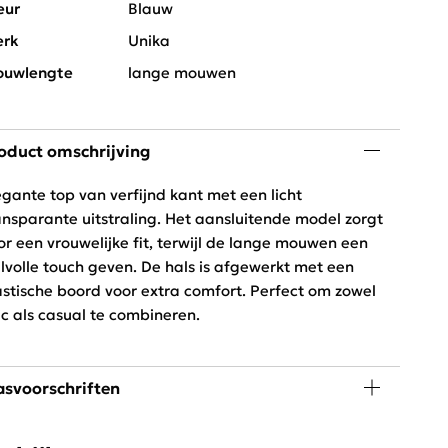
eur
Blauw
rk
Unika
uwlengte
lange mouwen
oduct omschrijving
egante top van verfijnd kant met een licht
ansparante uitstraling. Het aansluitende model zorgt
or een vrouwelijke fit, terwijl de lange mouwen een
ijlvolle touch geven. De hals is afgewerkt met een
astische boord voor extra comfort. Perfect om zowel
ic als casual te combineren.
svoorschriften
leen handwas, niet in de droger