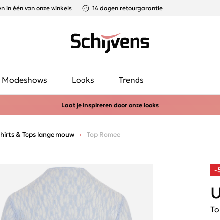
n in één van onze winkels
14 dagen retourgarantie
Modeshows
Looks
Trends
Laat je inspireren door onze looks
hirts & Tops lange mouw
Top Romee
-
U
To