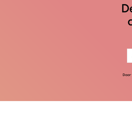
De
Door 