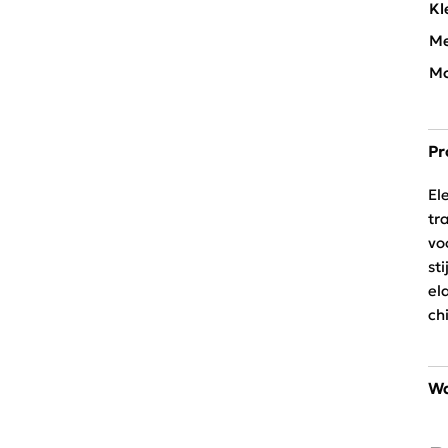
Kl
Me
Mo
Pr
El
tr
vo
st
el
ch
Wa
Al