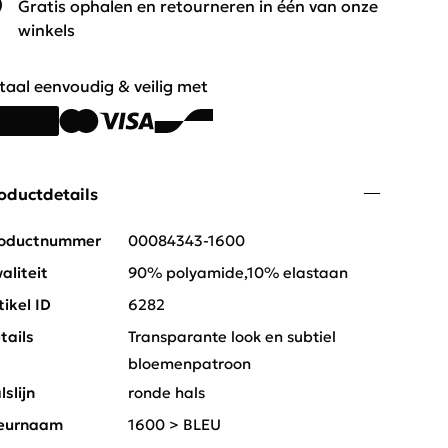
Gratis ophalen en retourneren in één van onze
winkels
taal eenvoudig & veilig met
oductdetails
oductnummer
00084343-1600
aliteit
90% polyamide,10% elastaan
tikel ID
6282
tails
Transparante look en subtiel
bloemenpatroon
lslijn
ronde hals
eurnaam
1600 > BLEU