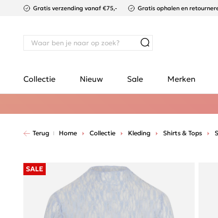
Gratis verzending vanaf €75,-
Gratis ophalen en retournere
Collectie
Nieuw
Sale
Merken
Terug
Home
Collectie
Kleding
Shirts & Tops
S
SALE