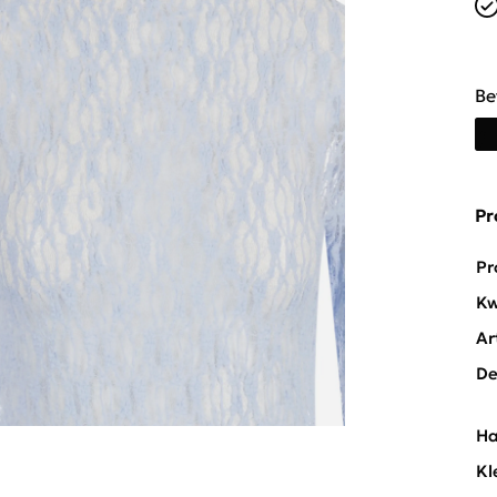
Be
Pr
Pr
Kw
Ar
De
Ha
Kl