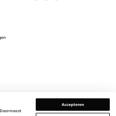
gen
Accepteren
. Daarnaast
Algemene voorwaarden
Privacy & Cookies
Disclaimer