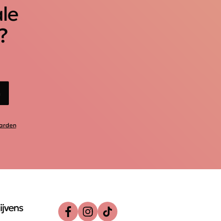
ale
?
n
arden
ijvens