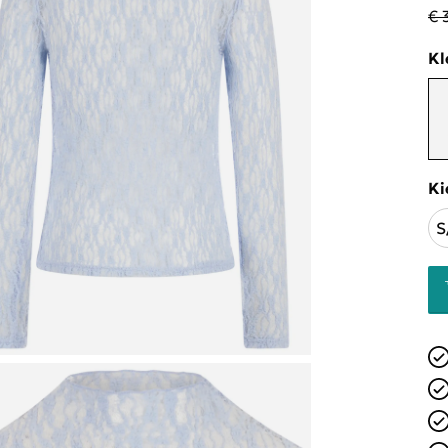
€ 
Kl
Ki
S