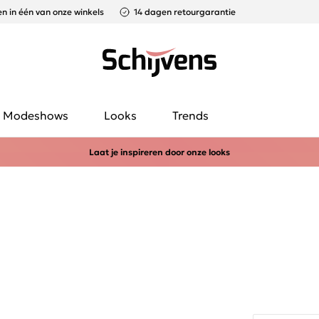
n in één van onze winkels
14 dagen retourgarantie
Modeshows
Looks
Trends
Laat je inspireren door onze looks