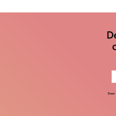
De
Door 