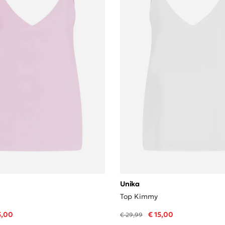
Unika
Top Kimmy
5,00
€ 15,00
€ 29,99