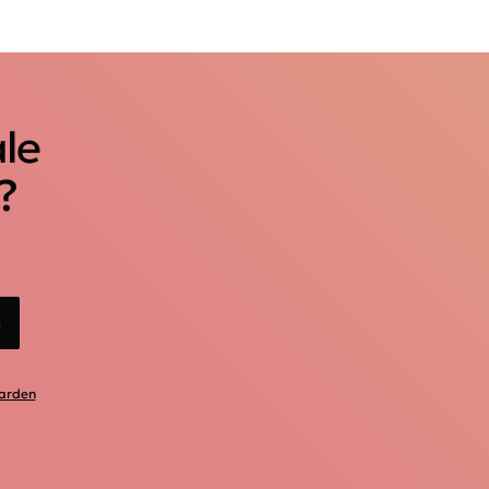
ale
?
n
arden