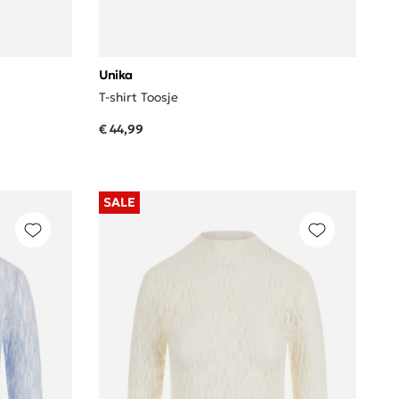
Unika
T-shirt Toosje
€ 44,99
SALE