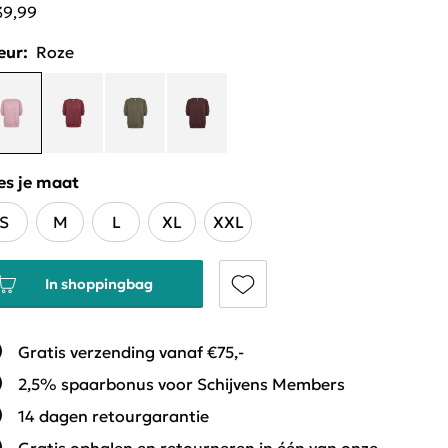
39,99
eur:
Roze
es je maat
S
M
L
XL
XXL
In shoppingbag
Gratis verzending vanaf €75,-
2,5% spaarbonus voor Schijvens Members
14 dagen retourgarantie