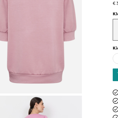
€ 
Kl
Ki