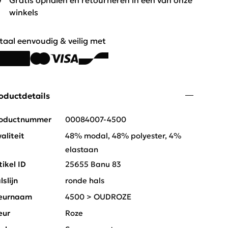
Gratis ophalen en retourneren in één van onze
winkels
taal eenvoudig & veilig met
oductdetails
oductnummer
00084007-4500
aliteit
48% modal, 48% polyester, 4%
elastaan
tikel ID
25655 Banu 83
lslijn
ronde hals
eurnaam
4500 > OUDROZE
eur
Roze