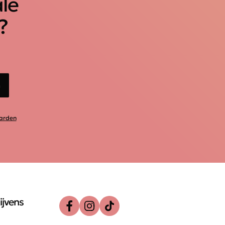
ale
?
n
arden
ijvens