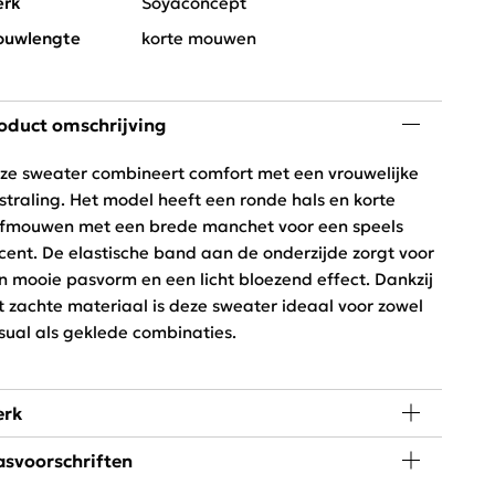
rk
Soyaconcept
uwlengte
korte mouwen
oduct omschrijving
ze sweater combineert comfort met een vrouwelijke
tstraling. Het model heeft een ronde hals en korte
fmouwen met een brede manchet voor een speels
cent. De elastische band aan de onderzijde zorgt voor
n mooie pasvorm en een licht bloezend effect. Dankzij
t zachte materiaal is deze sweater ideaal voor zowel
sual als geklede combinaties.
rk
svoorschriften
yaconcept heeft een vrouwelijke collectie met
andinavische invloeden. De collectie heeft strakke