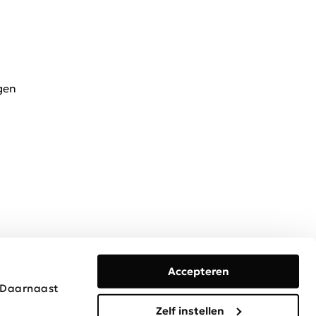
gen
Accepteren
. Daarnaast
Algemene voorwaarden
Privacy & Cookies
Disclaimer
Zelf instellen