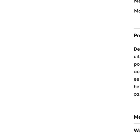
Me
Mo
Pr
De
ui
po
ac
ee
he
ca
Me
Wa
So
Sc