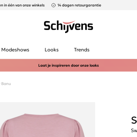
n in één van onze winkels
14 dagen retourgarantie
Modeshows
Looks
Trends
Laat je inspireren door onze looks
r Banu
S
Sw