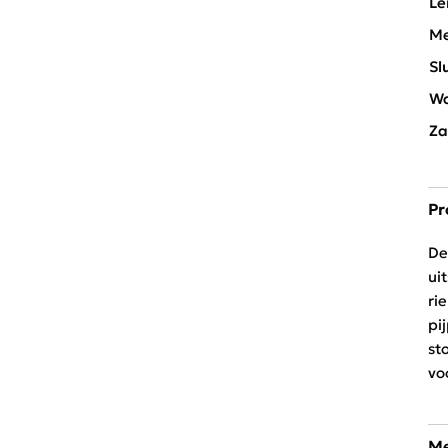
Le
Me
Sl
Wa
Za
Pr
De
ui
ri
pi
st
vo
Me