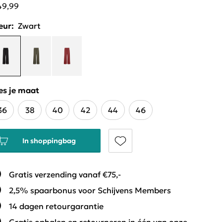
49,99
eur:
Zwart
es je maat
36
38
40
42
44
46
In shoppingbag
Gratis verzending vanaf €75,-
2,5% spaarbonus voor Schijvens Members
14 dagen retourgarantie