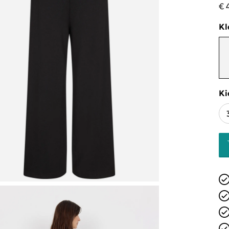
€ 
Kl
Ki