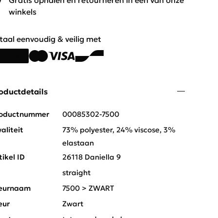
Gratis ophalen en retourneren in één van onze
winkels
taal eenvoudig & veilig met
oductdetails
oductnummer
00085302-7500
aliteit
73% polyester, 24% viscose, 3%
elastaan
tikel ID
26118 Daniella 9
t
straight
eurnaam
7500 > ZWART
eur
Zwart