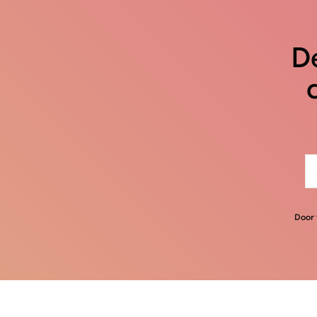
De
Door 