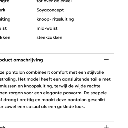
ngte
tot over de enkel
rk
Soyaconcept
uiting
knoop- ritssluiting
ist
mid-waist
kken
steekzakken
oduct omschrijving
ze pantalon combineert comfort met een stijlvolle
tstraling. Het model heeft een aansluitende taille met
emlussen en knoopsluiting, terwijl de wijde rechte
jpen zorgen voor een elegante pasvorm. De soepele
of draagt prettig en maakt deze pantalon geschikt
or zowel een casual als een geklede look.
rk