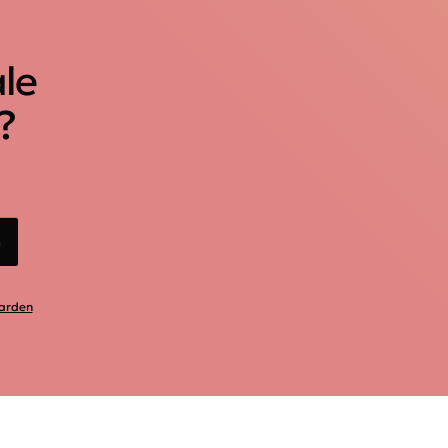
ale
?
n
arden