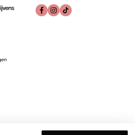
ijvens
gen