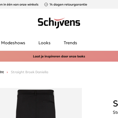
n in één van onze winkels
14 dagen retourgarantie
Modeshows
Looks
Trends
Laat je inspireren door onze looks
ght
Straight Broek Daniella
S
St