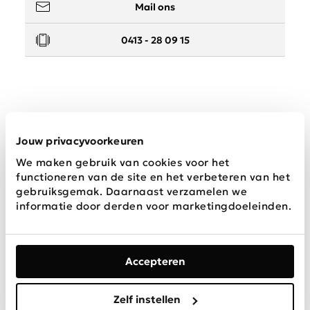
Mail ons
0413 - 28 09 15
Service
Jouw privacyvoorkeuren
We maken gebruik van cookies voor het
Wij zijn Schijvens mode
functioneren van de site en het verbeteren van het
gebruiksgemak. Daarnaast verzamelen we
informatie door derden voor marketingdoeleinden.
Accepteren
Algemene
Privacy &
Disclaimer
voorwaarden
Cookies
Zelf instellen