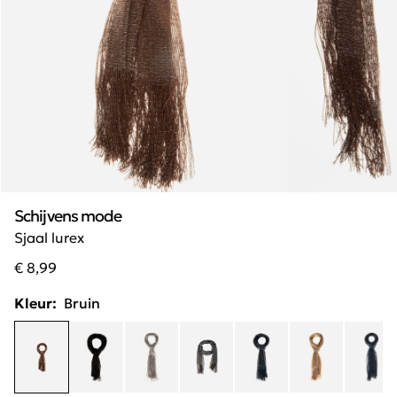
Schijvens mode
Sjaal lurex
€ 8,99
Kleur:
Bruin