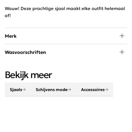
Wauw! Deze prachtige sjaal maakt elke outfit helemaal
af!
Merk
Een outfit komt helemaal tot leven met de juiste
Wasvoorschriften
accessoires. Maak je look compleet met onze sjaals,
riemen, sieraden en tassen.
30 graden wassen, niet in de droger
Bekijk meer
Sjaals
Schijvens mode
Accessoires