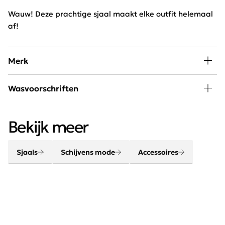
Wauw! Deze prachtige sjaal maakt elke outfit helemaal
af!
Merk
Een outfit komt helemaal tot leven met de juiste
Wasvoorschriften
accessoires. Maak je look compleet met onze sjaals,
riemen, sieraden en tassen.
30 graden wassen, niet in de droger
Bekijk meer
Sjaals
Schijvens mode
Accessoires