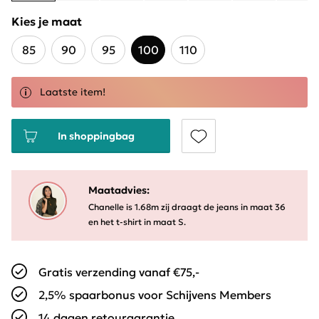
Kies je maat
85
90
95
100
110
Laatste item!
In shoppingbag
Maatadvies:
Chanelle is 1.68m zij draagt de jeans in maat 36
en het t-shirt in maat S.
Gratis verzending vanaf €75,-
2,5% spaarbonus voor Schijvens Members
14 dagen retourgarantie