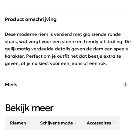
Product omschrijving
Deze moderne riem is versierd met glanzende ronde
studs, wat zorgt voor een stoere en trendy uitstraling. De
gelijkmatig verdeelde details geven de riem een speels
karakter. Perfect om je outfit net dat beetje extra te
geven, of je nu kiest voor een jeans of een rok.
Merk
Een outfit komt helemaal tot leven met de juiste
Bekijk meer
accessoires. Maak je look compleet met onze sjaals,
riemen, sieraden en tassen.
Riemen
Schijvens mode
Accessoires