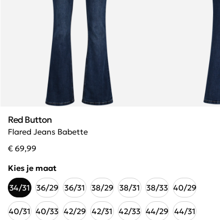
Red Button
Flared Jeans Babette
€ 69,99
Kies je maat
34/31
36/29
36/31
38/29
38/31
38/33
40/29
40/31
40/33
42/29
42/31
42/33
44/29
44/31