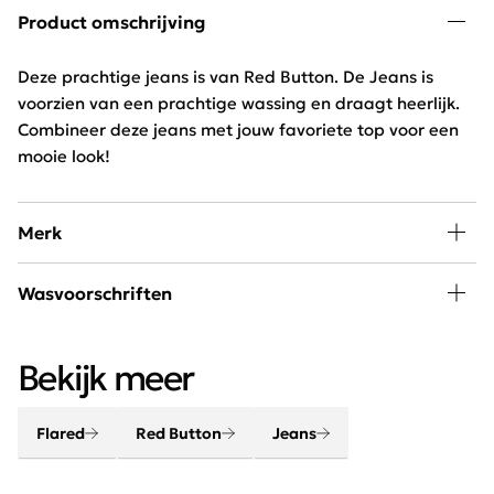
Product omschrijving
Deze prachtige jeans is van Red Button. De Jeans is
voorzien van een prachtige wassing en draagt heerlijk.
Combineer deze jeans met jouw favoriete top voor een
mooie look!
Merk
De jeans en broeken van Red Button worden
Wasvoorschriften
gekenmerkt door de uitstekende pasvorm en fijne
materialen. Het stretch materiaal van Red Button zorgt
30 graden wassen, niet in de droger
ervoor dat de broeken naast erg comfortabel ook nog
Bekijk meer
eens erg mooi zitten.
Flared
Red Button
Jeans