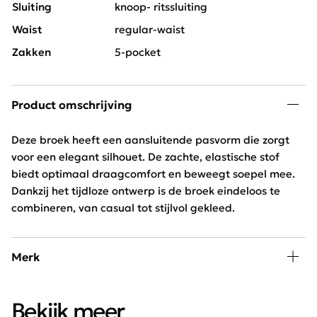
Sluiting
knoop- ritssluiting
Waist
regular-waist
Zakken
5-pocket
Product omschrijving
Deze broek heeft een aansluitende pasvorm die zorgt
voor een elegant silhouet. De zachte, elastische stof
biedt optimaal draagcomfort en beweegt soepel mee.
Dankzij het tijdloze ontwerp is de broek eindeloos te
combineren, van casual tot stijlvol gekleed.
Merk
Norfy is een super modieus jeansmerk dat zich heeft
Bekijk meer
gespecialiseerd in broeken voor de modieuze vrouw. De