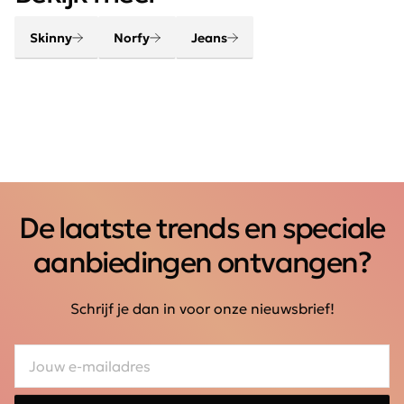
broeken van dit merk hebben een trendy uitstraling en
zijn gemaakt van hoogwaardig materiaal.
Skinny
Norfy
Jeans
De laatste trends en speciale
aanbiedingen ontvangen?
Schrijf je dan in voor onze nieuwsbrief!