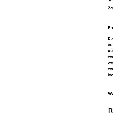
Za
Pr
De
ee
aa
co
wa
co
lo
Wa
30
B