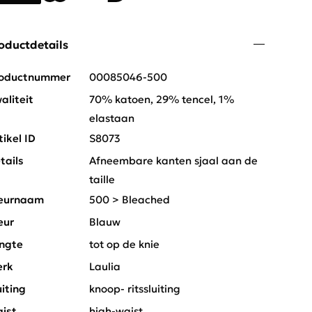
oductdetails
oductnummer
00085046-500
aliteit
70% katoen, 29% tencel, 1%
elastaan
tikel ID
S8073
tails
Afneembare kanten sjaal aan de
taille
eurnaam
500 > Bleached
eur
Blauw
ngte
tot op de knie
rk
Laulia
uiting
knoop- ritssluiting
ist
high-waist