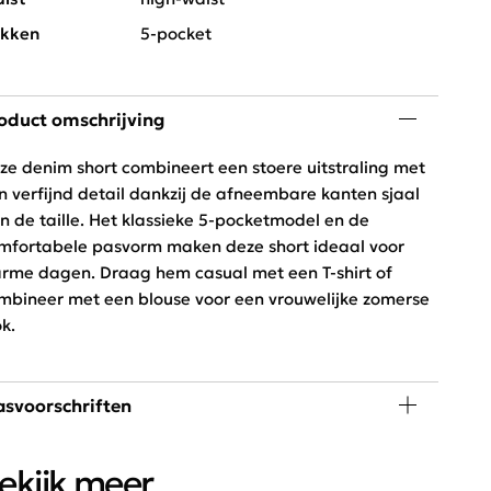
kken
5-pocket
oduct omschrijving
ze denim short combineert een stoere uitstraling met
n verfijnd detail dankzij de afneembare kanten sjaal
n de taille. Het klassieke 5-pocketmodel en de
mfortabele pasvorm maken deze short ideaal voor
rme dagen. Draag hem casual met een T-shirt of
mbineer met een blouse voor een vrouwelijke zomerse
ok.
svoorschriften
 graden wassen, niet in de droger
ekijk meer