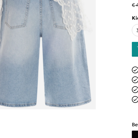
€ 
Ki
Be