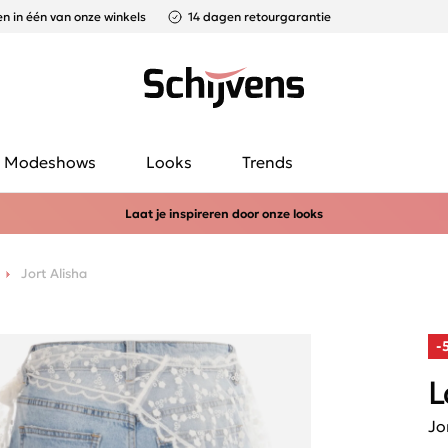
n in één van onze winkels
14 dagen retourgarantie
Modeshows
Looks
Trends
Laat je inspireren door onze looks
Jort Alisha
-
L
Jo