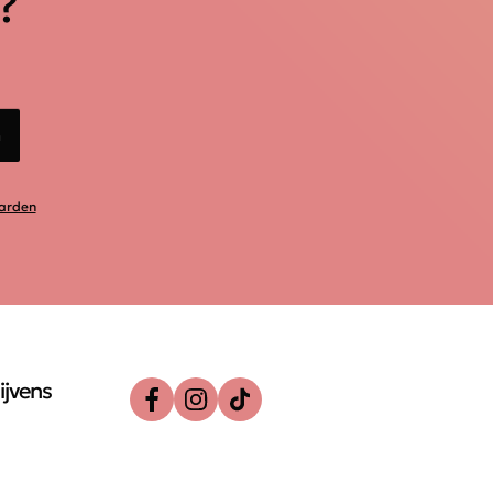
?
n
arden
ijvens