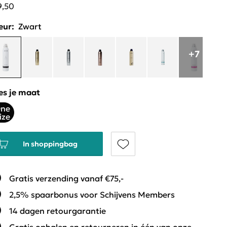
9,50
eur:
Zwart
+7
es je maat
ne
ize
In shoppingbag
Gratis verzending vanaf €75,-
2,5% spaarbonus voor Schijvens Members
14 dagen retourgarantie