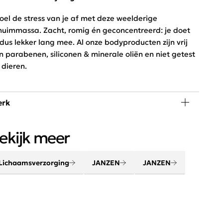
oel de stress van je af met deze weelderige
huimmassa. Zacht, romig én geconcentreerd: je doet
 dus lekker lang mee. Al onze bodyproducten zijn vrij
n parabenen, siliconen & minerale oliën en niet getest
 dieren.
rk
rwen lichaam en geest met de beauty en home
ekijk meer
oducten van JANZEN. Maak van je huis een thuis met
uw favoriete huisparfum. Creëer een gevoel van
uiskomen.
Lichaamsverzorging
JANZEN
JANZEN