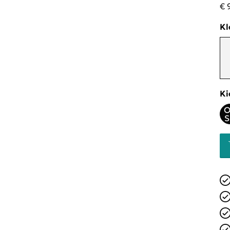
€ 
Kl
Ki
O
S