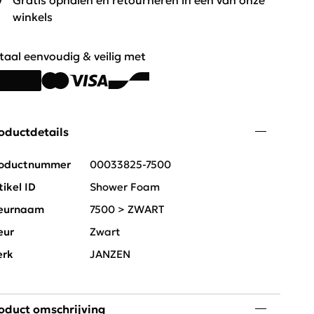
Gratis ophalen en retourneren in één van onze
winkels
taal eenvoudig & veilig met
oductdetails
oductnummer
00033825-7500
tikel ID
Shower Foam
eurnaam
7500 > ZWART
eur
Zwart
rk
JANZEN
oduct omschrijving