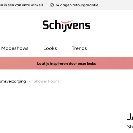
n in één van onze winkels
14 dagen retourgarantie
Modeshows
Looks
Trends
Laat je inspireren door onze looks
amsverzorging
Shower Foam
J
Sh