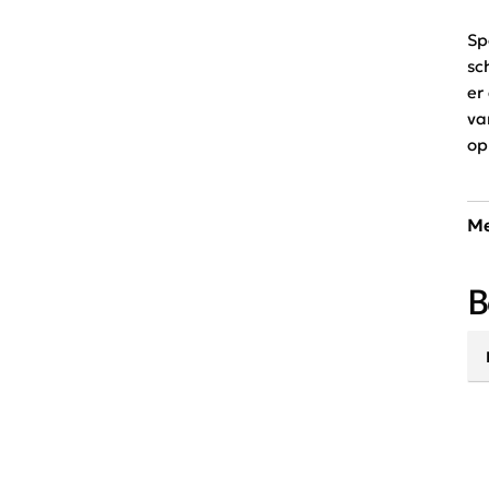
Sp
sc
er
va
op
Me
Ve
B
pr
jo
th