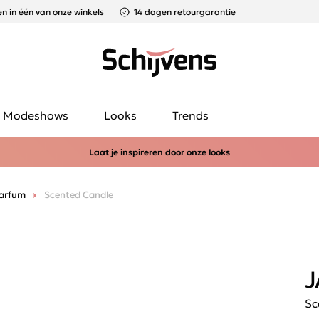
n in één van onze winkels
14 dagen retourgarantie
Modeshows
Looks
Trends
Laat je inspireren door onze looks
arfum
Scented Candle
J
Sc