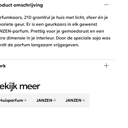
oduct omschrijving
rfumkaars, 210 gramVul je huis met licht, sfeer én je
voriete geur. Er is een geurkaars in elk gewenst
NZEN-parfum. Prettig voor je gemoedsrust en een
tra dimensie in je interieur. Door de speciale soja was
rdt de parfum langzaam vrijgegeven.
rk
rwen lichaam en geest met de beauty en home
ekijk meer
oducten van JANZEN. Maak van je huis een thuis met
uw favoriete huisparfum. Creëer een gevoel van
uiskomen.
Huisparfum
JANZEN
JANZEN