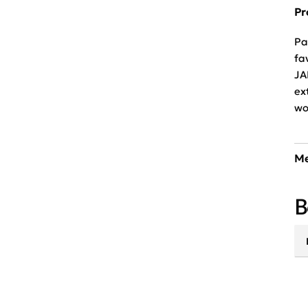
Pr
Pa
fa
JA
ex
wo
Me
Ve
B
pr
jo
th