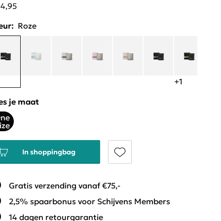
14,95
eur:
Roze
+1
es je maat
ne
ize
In shoppingbag
Gratis verzending vanaf €75,-
2,5% spaarbonus voor Schijvens Members
14 dagen retourgarantie