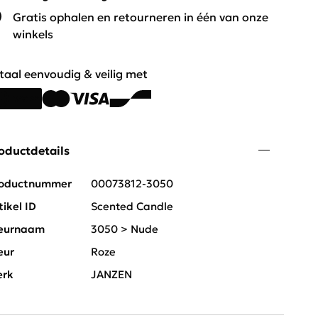
Gratis ophalen en retourneren in één van onze
winkels
taal eenvoudig & veilig met
oductdetails
oductnummer
00073812-3050
tikel ID
Scented Candle
eurnaam
3050 > Nude
eur
Roze
rk
JANZEN