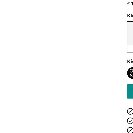
€ 
Kl
Ki
O
S