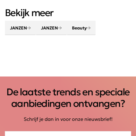
Verwen lichaam en geest met de beauty en home
Bekijk meer
producten van JANZEN. Maak van je huis een thuis met
jouw favoriete huisparfum. Creëer een gevoel van
thuiskomen.
JANZEN
JANZEN
Beauty
De laatste trends en speciale
aanbiedingen ontvangen?
Schrijf je dan in voor onze nieuwsbrief!