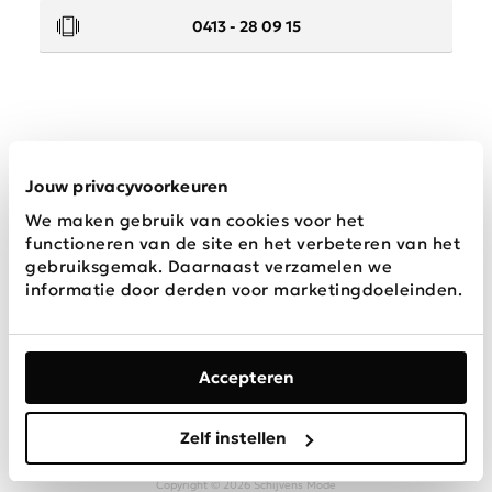
0413 - 28 09 15
Service
Jouw privacyvoorkeuren
We maken gebruik van cookies voor het
Wij zijn Schijvens mode
functioneren van de site en het verbeteren van het
gebruiksgemak. Daarnaast verzamelen we
informatie door derden voor marketingdoeleinden.
Accepteren
Algemene
Privacy &
Disclaimer
voorwaarden
Cookies
Zelf instellen
Copyright © 2026 Schijvens Mode