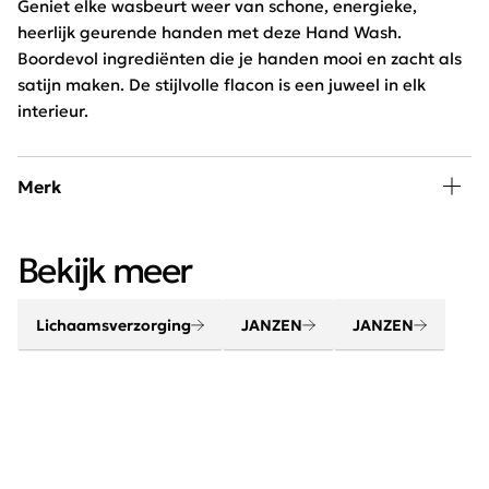
Geniet elke wasbeurt weer van schone, energieke,
heerlijk geurende handen met deze Hand Wash.
Boordevol ingrediënten die je handen mooi en zacht als
satijn maken. De stijlvolle flacon is een juweel in elk
interieur.
Merk
Verwen lichaam en geest met de beauty en home
Bekijk meer
producten van JANZEN. Maak van je huis een thuis met
jouw favoriete huisparfum. Creëer een gevoel van
thuiskomen.
Lichaamsverzorging
JANZEN
JANZEN