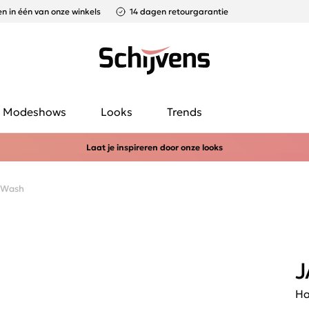
n in één van onze winkels
14 dagen retourgarantie
Modeshows
Looks
Trends
Laat je inspireren door onze looks
 Wash
J
Ha