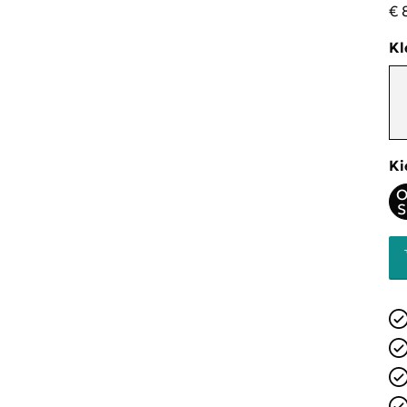
€ 
Kl
Ki
O
S