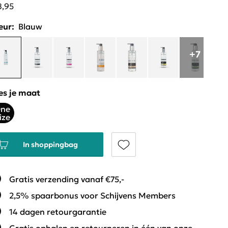
8,95
eur:
Blauw
+7
es je maat
ne
ize
In shoppingbag
Gratis verzending vanaf €75,-
2,5% spaarbonus voor Schijvens Members
14 dagen retourgarantie