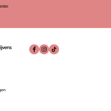
arden
ijvens
gen