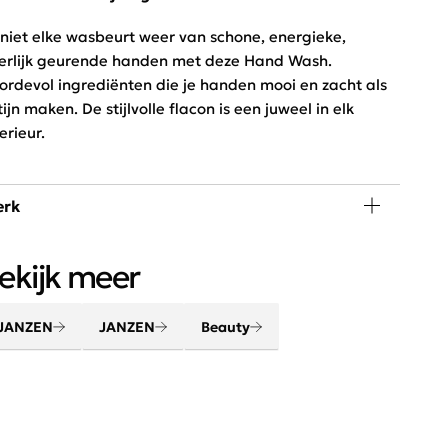
niet elke wasbeurt weer van schone, energieke,
erlijk geurende handen met deze Hand Wash.
ordevol ingrediënten die je handen mooi en zacht als
tijn maken. De stijlvolle flacon is een juweel in elk
erieur.
rk
rwen lichaam en geest met de beauty en home
ekijk meer
oducten van JANZEN. Maak van je huis een thuis met
uw favoriete huisparfum. Creëer een gevoel van
uiskomen.
JANZEN
JANZEN
Beauty