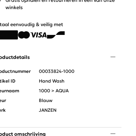
Gratis ophalen en retourneren in één van onze
winkels
taal eenvoudig & veilig met
oductdetails
oductnummer
00033824-1000
tikel ID
Hand Wash
eurnaam
1000 > AQUA
eur
Blauw
rk
JANZEN
oduct omschrijving