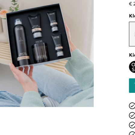
€ 
Kl
Ki
O
S