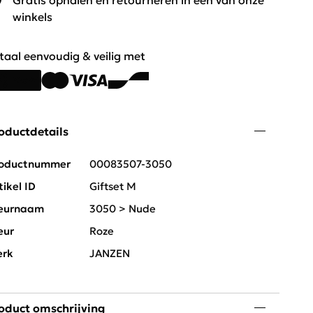
Gratis ophalen en retourneren in één van onze
winkels
taal eenvoudig & veilig met
oductdetails
oductnummer
00083507-3050
tikel ID
Giftset M
eurnaam
3050 > Nude
eur
Roze
rk
JANZEN
oduct omschrijving