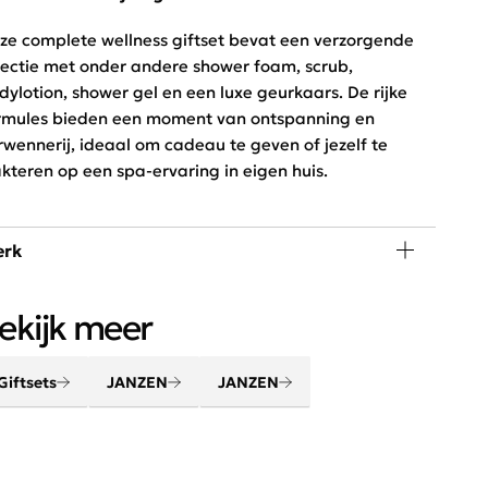
ze complete wellness giftset bevat een verzorgende
lectie met onder andere shower foam, scrub,
dylotion, shower gel en een luxe geurkaars. De rijke
rmules bieden een moment van ontspanning en
rwennerij, ideaal om cadeau te geven of jezelf te
akteren op een spa-ervaring in eigen huis.
rk
rwen lichaam en geest met de beauty en home
ekijk meer
oducten van JANZEN. Maak van je huis een thuis met
uw favoriete huisparfum. Creëer een gevoel van
uiskomen.
Giftsets
JANZEN
JANZEN