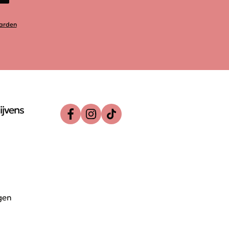
arden
ijvens
gen