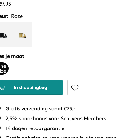
29,95
eur:
Roze
es je maat
ne
ize
In shoppingbag
Gratis verzending vanaf €75,-
2,5% spaarbonus voor Schijvens Members
14 dagen retourgarantie