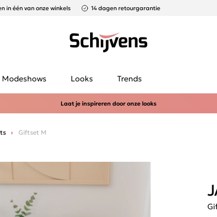
n in één van onze winkels
14 dagen retourgarantie
Modeshows
Looks
Trends
Laat je inspireren door onze looks
ts
Giftset M
J
Gi