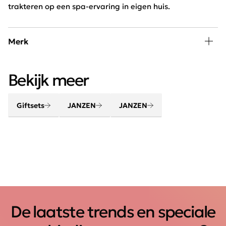
trakteren op een spa-ervaring in eigen huis.
Merk
Verwen lichaam en geest met de beauty en home
Bekijk meer
producten van JANZEN. Maak van je huis een thuis met
jouw favoriete huisparfum. Creëer een gevoel van
thuiskomen.
Giftsets
JANZEN
JANZEN
De laatste trends en speciale