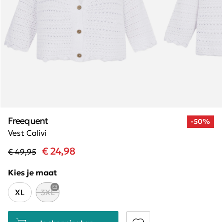
Freequent
-50%
Vest Calivi
€ 24,98
€ 49,95
Kies je maat
XL
3XL