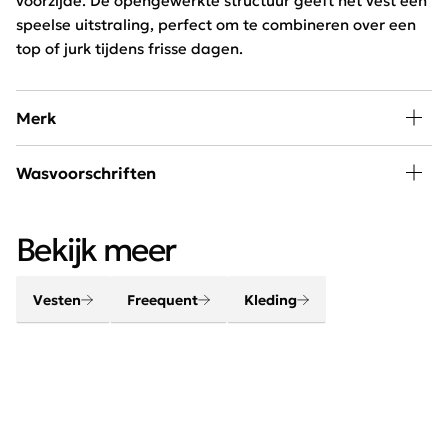
voorzijde. De opengewerkte structuur geeft het vest een
speelse uitstraling, perfect om te combineren over een
top of jurk tijdens frisse dagen.
Merk
Mode, passie en creativiteit staan centraal bij
Wasvoorschriften
Freequent. Het merk combineert een stoere look met
een minimalistische twist. Het Scandinavische merk is
30 graden wassen, niet in de droger
chique, elegant, stoer en helemaal van deze tijd.
Bekijk meer
Vesten
Freequent
Kleding