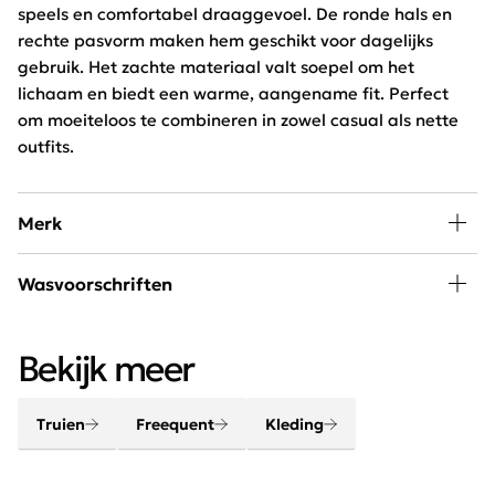
speels en comfortabel draaggevoel. De ronde hals en
rechte pasvorm maken hem geschikt voor dagelijks
gebruik. Het zachte materiaal valt soepel om het
lichaam en biedt een warme, aangename fit. Perfect
om moeiteloos te combineren in zowel casual als nette
outfits.
Merk
Mode, passie en creativiteit staan centraal bij
Wasvoorschriften
Freequent. Het merk combineert een stoere look met
een minimalistische twist. Het Scandinavische merk is
30 graden wassen, niet in de droger
chique, elegant, stoer en helemaal van deze tijd.
Bekijk meer
Truien
Freequent
Kleding