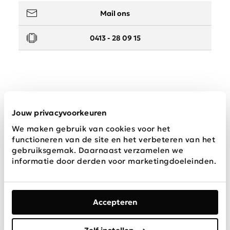
Mail ons
0413 - 28 09 15
Service
Jouw privacyvoorkeuren
We maken gebruik van cookies voor het
Wij zijn Schijvens mode
functioneren van de site en het verbeteren van het
gebruiksgemak. Daarnaast verzamelen we
informatie door derden voor marketingdoeleinden.
Accepteren
Algemene
Privacy &
Disclaimer
voorwaarden
Cookies