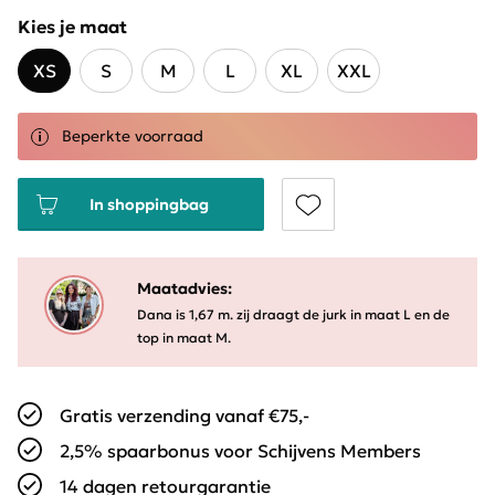
Kies je maat
XS
S
M
L
XL
XXL
Beperkte voorraad
In shoppingbag
Maatadvies:
Dana is 1,67 m. zij draagt de jurk in maat L en de
top in maat M.
Gratis verzending vanaf €75,-
2,5% spaarbonus voor Schijvens Members
14 dagen retourgarantie