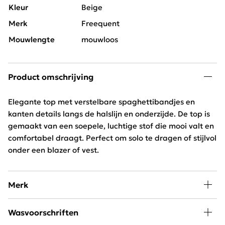
Kleur
Beige
Merk
Freequent
Mouwlengte
mouwloos
Product omschrijving
Elegante top met verstelbare spaghettibandjes en
kanten details langs de halslijn en onderzijde. De top is
gemaakt van een soepele, luchtige stof die mooi valt en
comfortabel draagt. Perfect om solo te dragen of stijlvol
onder een blazer of vest.
Merk
Mode, passie en creativiteit staan centraal bij
Wasvoorschriften
Freequent. Het merk combineert een stoere look met